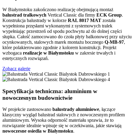
W Białymstoku zakończono realizację obejmującą montaż
balustrad tralkowych
Vertical Classic dla firmy
ECK Group
.
Konstrukcja balustrady w kolorze
RAL 8017 MAT
została
wypełniona przęsłami wykonanymi z systemowych tralek
wypełniając przestrzeń od spodu pochwytu aż do dolnej części
słupka. Całość zamocowano do czoła płyty balkonowej przy użyciu
ocynkowanych, stalowych marek montażu bocznego
Q-MB-97
,
które polakierowano zgodnie z kolorem konstrukcji. Projekt
wzbogaca
realizacje w Białymstoku
w zakresie trwałych i
estetycznych rozwiązań.
Zobacz galerię
Specyfikacja techniczna: aluminium w
nowoczesnym budownictwie
W projekcie zastosowano
balustrady aluminiowe
, łączące
klasyczny wygląd balustrad stalowych z nowoczesnym profilem
aluminiowym. Wysoka odporność materiału sprawia, że to
rozwiązanie idealnie wpisuje się w oczekiwania, jakie stawiają
nowoczesne osiedla w Białymstoku
.