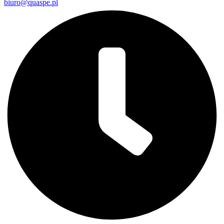
biuro@quaspe.pl