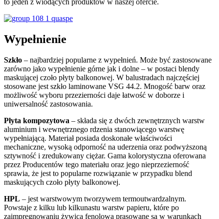
to jeden z wiodących produktów w naszej ofercie.
Wypełnienie
Szkło
– najbardziej popularne z wypełnień. Może być zastosowane
zarówno jako wypełnienie górne jak i dolne – w postaci blendy
maskującej czoło płyty balkonowej. W balustradach najczęściej
stosowane jest szkło laminowane VSG 44.2. Mnogość barw oraz
możliwość wyboru przezierności daje łatwość w doborze i
uniwersalność zastosowania.
Płyta kompozytowa
– składa się z dwóch zewnętrznych warstw
aluminium i wewnętrznego rdzenia stanowiącego warstwę
wypełniającą. Materiał posiada doskonałe właściwości
mechaniczne, wysoką odporność na uderzenia oraz podwyższoną
sztywność i zredukowany ciężar. Gama kolorystyczna oferowana
przez Producentów tego materiału oraz jego nieprzezierność
sprawia, że jest to popularne rozwiązanie w przypadku blend
maskujących czoło płyty balkonowej.
HPL
– jest warstwowym tworzywem termoutwardzalnym.
Powstaje z kilku lub kilkunastu warstw papieru, które po
zaimpregnowaniu żywicą fenolową prasowane są w warunkach