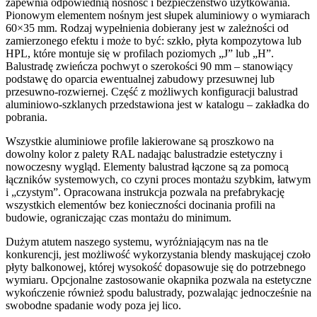
zapewnia odpowiednią nośność i bezpieczeństwo użytkowania.
Pionowym elementem nośnym jest słupek aluminiowy o wymiarach
60×35 mm. Rodzaj wypełnienia dobierany jest w zależności od
zamierzonego efektu i może to być: szkło, płyta kompozytowa lub
HPL, które montuje się w profilach poziomych „J” lub „H”.
Balustradę zwieńcza pochwyt o szerokości 90 mm – stanowiący
podstawę do oparcia ewentualnej zabudowy przesuwnej lub
przesuwno-rozwiernej. Część z możliwych konfiguracji balustrad
aluminiowo-szklanych przedstawiona jest w katalogu – zakładka do
pobrania.
Wszystkie aluminiowe profile lakierowane są proszkowo na
dowolny kolor z palety RAL nadając balustradzie estetyczny i
nowoczesny wygląd. Elementy balustrad łączone są za pomocą
łączników systemowych, co czyni proces montażu szybkim, łatwym
i „czystym”. Opracowana instrukcja pozwala na prefabrykację
wszystkich elementów bez konieczności docinania profili na
budowie, ograniczając czas montażu do minimum.
Dużym atutem naszego systemu, wyróżniającym nas na tle
konkurencji, jest możliwość wykorzystania blendy maskującej czoło
płyty balkonowej, której wysokość dopasowuje się do potrzebnego
wymiaru. Opcjonalne zastosowanie okapnika pozwala na estetyczne
wykończenie również spodu balustrady, pozwalając jednocześnie na
swobodne spadanie wody poza jej lico.