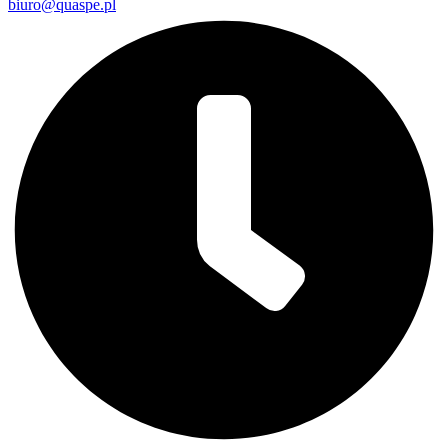
biuro@quaspe.pl