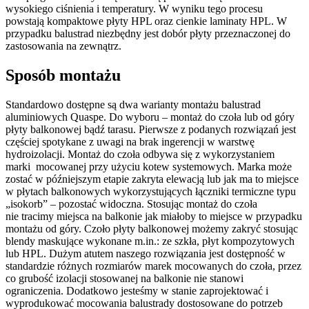
wysokiego ciśnienia i temperatury. W wyniku tego procesu
powstają kompaktowe płyty HPL oraz cienkie laminaty HPL. W
przypadku balustrad niezbędny jest dobór płyty przeznaczonej do
zastosowania na zewnątrz.
Sposób montażu
Standardowo dostępne są dwa warianty montażu balustrad
aluminiowych Quaspe. Do wyboru – montaż do czoła lub od góry
płyty balkonowej bądź tarasu. Pierwsze z podanych rozwiązań jest
częściej spotykane z uwagi na brak ingerencji w warstwę
hydroizolacji. Montaż do czoła odbywa się z wykorzystaniem
marki mocowanej przy użyciu kotew systemowych. Marka może
zostać w późniejszym etapie zakryta elewacją lub jak ma to miejsce
w płytach balkonowych wykorzystujących łączniki termiczne typu
„isokorb” – pozostać widoczna. Stosując montaż do czoła
nie tracimy miejsca na balkonie jak miałoby to miejsce w przypadku
montażu od góry. Czoło płyty balkonowej możemy zakryć stosując
blendy maskujące wykonane m.in.: ze szkła, płyt kompozytowych
lub HPL. Dużym atutem naszego rozwiązania jest dostępność w
standardzie różnych rozmiarów marek mocowanych do czoła, przez
co grubość izolacji stosowanej na balkonie nie stanowi
ograniczenia. Dodatkowo jesteśmy w stanie zaprojektować i
wyprodukować mocowania balustrady dostosowane do potrzeb