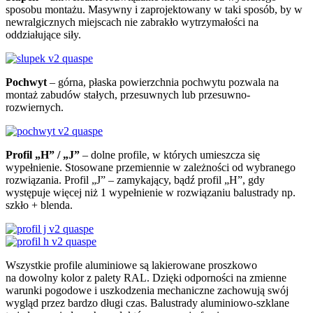
sposobu montażu. Masywny i zaprojektowany w taki sposób, by w
newralgicznych miejscach nie zabrakło wytrzymałości na
oddziałujące siły.
Pochwyt
– górna, płaska powierzchnia pochwytu pozwala na
montaż zabudów stałych, przesuwnych lub przesuwno-
rozwiernych.
Profil „H” / „J”
– dolne profile, w których umieszcza się
wypełnienie. Stosowane przemiennie w zależności od wybranego
rozwiązania. Profil „J” – zamykający, bądź profil „H”, gdy
występuje więcej niż 1 wypełnienie w rozwiązaniu balustrady np.
szkło + blenda.
Wszystkie profile aluminiowe są lakierowane proszkowo
na dowolny kolor z palety RAL. Dzięki odporności na zmienne
warunki pogodowe i uszkodzenia mechaniczne zachowują swój
wygląd przez bardzo długi czas. Balustrady aluminiowo-szklane