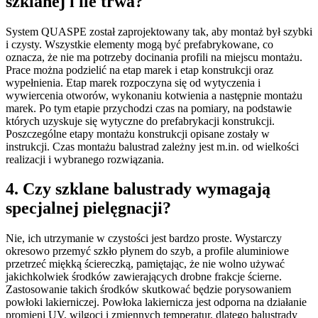
szklanej i ile trwa?
System QUASPE został zaprojektowany tak, aby montaż był szybki
i czysty. Wszystkie elementy mogą być prefabrykowane, co
oznacza, że nie ma potrzeby docinania profili na miejscu montażu.
Prace można podzielić na etap marek i etap konstrukcji oraz
wypełnienia. Etap marek rozpoczyna się od wytyczenia i
wywiercenia otworów, wykonaniu kotwienia a następnie montażu
marek. Po tym etapie przychodzi czas na pomiary, na podstawie
których uzyskuje się wytyczne do prefabrykacji konstrukcji.
Poszczególne etapy montażu konstrukcji opisane zostały w
instrukcji. Czas montażu balustrad zależny jest m.in. od wielkości
realizacji i wybranego rozwiązania.
4. Czy szklane balustrady wymagają
specjalnej pielęgnacji?
Nie, ich utrzymanie w czystości jest bardzo proste. Wystarczy
okresowo przemyć szkło płynem do szyb, a profile aluminiowe
przetrzeć miękką ściereczką, pamiętając, że nie wolno używać
jakichkolwiek środków zawierających drobne frakcje ścierne.
Zastosowanie takich środków skutkować będzie porysowaniem
powłoki lakierniczej. Powłoka lakiernicza jest odporna na działanie
promieni UV, wilgoci i zmiennych temperatur, dlatego balustrady