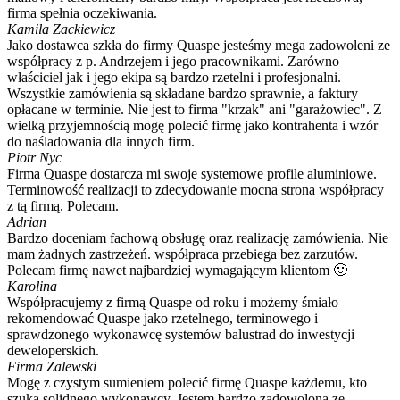
firma spełnia oczekiwania.
Kamila Zackiewicz
Jako dostawca szkła do firmy Quaspe jesteśmy mega zadowoleni ze
współpracy z p. Andrzejem i jego pracownikami. Zarówno
właściciel jak i jego ekipa są bardzo rzetelni i profesjonalni.
Wszystkie zamówienia są składane bardzo sprawnie, a faktury
opłacane w terminie. Nie jest to firma "krzak" ani "garażowiec". Z
wielką przyjemnością mogę polecić firmę jako kontrahenta i wzór
do naśladowania dla innych firm.
Piotr Nyc
Firma Quaspe dostarcza mi swoje systemowe profile aluminiowe.
Terminowość realizacji to zdecydowanie mocna strona współpracy
z tą firmą. Polecam.
Adrian
Bardzo doceniam fachową obsługę oraz realizację zamówienia. Nie
mam żadnych zastrzeżeń. współpraca przebiega bez zarzutów.
Polecam firmę nawet najbardziej wymagającym klientom 🙂
Karolina
Współpracujemy z firmą Quaspe od roku i możemy śmiało
rekomendować Quaspe jako rzetelnego, terminowego i
sprawdzonego wykonawcę systemów balustrad do inwestycji
deweloperskich.
Firma Zalewski
Mogę z czystym sumieniem polecić firmę Quaspe każdemu, kto
szuka solidnego wykonawcy. Jestem bardzo zadowolona ze