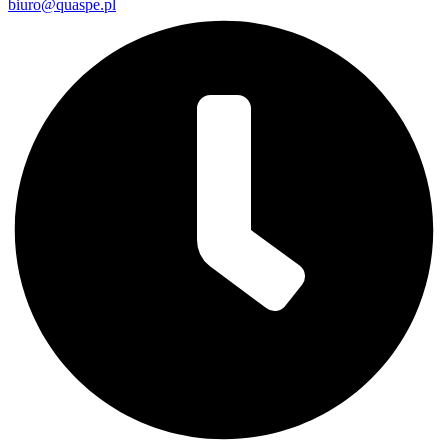
biuro@quaspe.pl