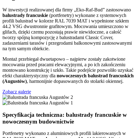
W inwestycji realizowanej dla firmy „Eko-Raf-Bud” zastosowano
balustrady francuskie
(portfenetry) wykonane z systemowych
profili balustrad w kolorze RAL 7039 MAT i wypełnione szkłem
44.2 VSG dwustronnie grafitowym. Mocowania umieszczono w
glifach, dzięki czemu pozostają prawie niewidoczne, a całość
tworzy spójną kompozycję z balustradami Classic Cover,
zadaszeniami tarasów i przegrodami balkonowymi zastosowanymi
na tym samym obiekcie.
Montaż przebiegał dwuetapowo – najpierw zostały zakotwione
mocowania przed pracami elewacyjnymi, a po ich zakończeniu
montowano konstrukcję i szkło. Takie podejście pozwoliło uzyskać
efekt charakterystyczny dla
nowoczesnych balustrad francuskich
(Augustów)
, harmonijnie dopasowanych do stolarki okiennej.
Zobacz galerię
Specyfikacja techniczna: balustrady francuskie w
nowoczesnym budownictwie
Portfenetry wykonano z aluminiowych profili lakierowanych w