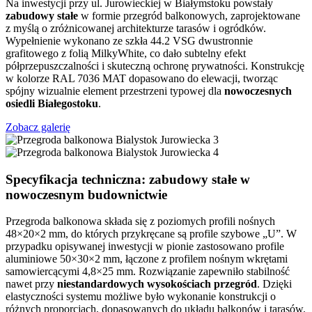
Na inwestycji przy ul. Jurowieckiej w Białymstoku powstały
zabudowy stałe
w formie przegród balkonowych, zaprojektowane
z myślą o zróżnicowanej architekturze tarasów i ogródków.
Wypełnienie wykonano ze szkła 44.2 VSG dwustronnie
grafitowego z folią MilkyWhite, co dało subtelny efekt
półprzepuszczalności i skuteczną ochronę prywatności. Konstrukcję
w kolorze RAL 7036 MAT dopasowano do elewacji, tworząc
spójny wizualnie element przestrzeni typowej dla
nowoczesnych
osiedli Białegostoku
.
Zobacz galerię
Specyfikacja techniczna: zabudowy stałe w
nowoczesnym budownictwie
Przegroda balkonowa składa się z poziomych profili nośnych
48×20×2 mm, do których przykręcane są profile szybowe „U”. W
przypadku opisywanej inwestycji w pionie zastosowano profile
aluminiowe 50×30×2 mm, łączone z profilem nośnym wkrętami
samowiercącymi 4,8×25 mm. Rozwiązanie zapewniło stabilność
nawet przy
niestandardowych wysokościach przegród
. Dzięki
elastyczności systemu możliwe było wykonanie konstrukcji o
różnych proporcjach, dopasowanych do układu balkonów i tarasów.