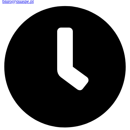
biuro@quaspe.pl