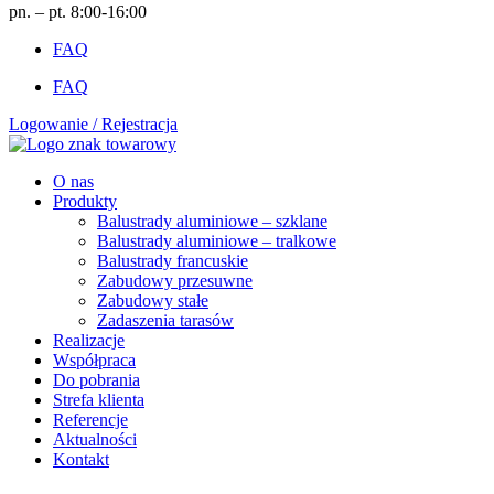
pn. – pt. 8:00-16:00
FAQ
FAQ
Logowanie / Rejestracja
O nas
Produkty
Balustrady aluminiowe – szklane
Balustrady aluminiowe – tralkowe
Balustrady francuskie
Zabudowy przesuwne
Zabudowy stałe
Zadaszenia tarasów
Realizacje
Współpraca
Do pobrania
Strefa klienta
Referencje
Aktualności
Kontakt