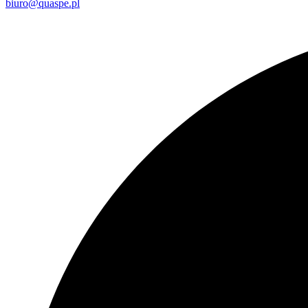
biuro@quaspe.pl