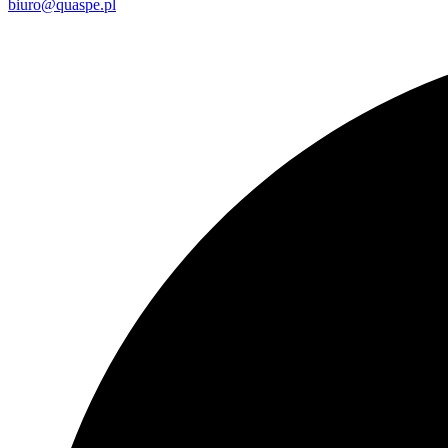
biuro@quaspe.pl