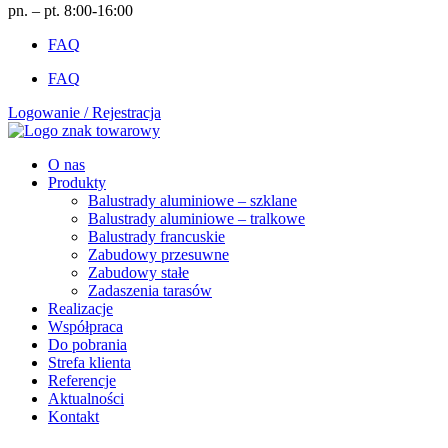
pn. – pt. 8:00-16:00
FAQ
FAQ
Logowanie / Rejestracja
O nas
Produkty
Balustrady aluminiowe – szklane
Balustrady aluminiowe – tralkowe
Balustrady francuskie
Zabudowy przesuwne
Zabudowy stałe
Zadaszenia tarasów
Realizacje
Współpraca
Do pobrania
Strefa klienta
Referencje
Aktualności
Kontakt